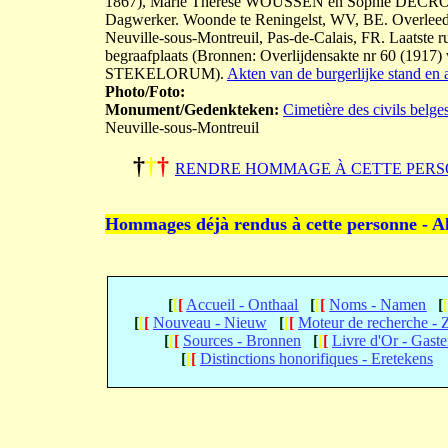
1867), Marie Therese WOUSSEN en Sophie DECROCK
Dagwerker. Woonde te Reningelst, WV, BE. Overleed i
Neuville-sous-Montreuil, Pas-de-Calais, FR. Laatste r
begraafplaats (Bronnen: Overlijdensakte nr 60 (1917)
STEKELORUM).
Akten van de burgerlijke stand en 
Photo/Foto:
Monument/Gedenkteken:
Cimetière des civils belge
Neuville-sous-Montreuil
†
†
†
RENDRE HOMMAGE À CETTE PERS
Hommages déjà rendus à cette personne - A
[
[
[
Accueil - Onthaal
[
[
[
Noms - Namen
[
[
[
[
Nouveau - Nieuw
[
[
[
Moteur de recherche -
[
[
[
Sources - Bronnen
[
[
[
Livre d'Or - Gast
[
[
[
Distinctions honorifiques - Eretekens