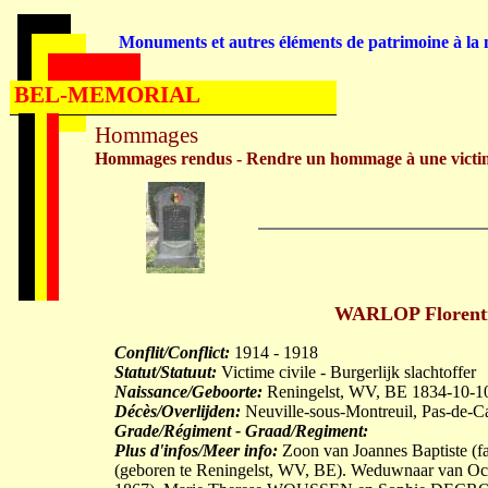
Monuments et autres éléments de patrimoine à la m
BEL-MEMORIAL
Hommages
Hommages rendus - Rendre un hommage à une victi
WARLOP Florentin
Conflit/Conflict:
1914 - 1918
Statut/Statuut:
Victime civile - Burgerlijk slachtoffer
Naissance/Geboorte:
Reningelst, WV, BE 1834-10-1
Décès/Overlijden:
Neuville-sous-Montreuil, Pas-de-C
Grade/Régiment - Graad/Regiment:
Plus d'infos/Meer info:
Zoon van Joannes Baptiste (
(geboren te Reningelst, WV, BE). Weduwnaar van Oc