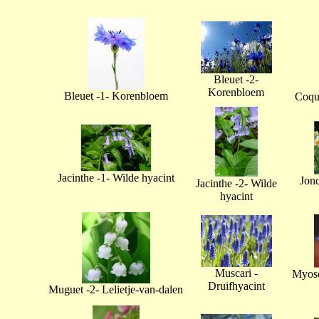
Bleuet -2-
Korenbloem
Bleuet -1- Korenbloem
Coque
Jacinthe -1- Wilde hyacint
Jonq
Jacinthe -2- Wilde
hyacint
Muscari -
Myoso
Druifhyacint
Muguet -2- Lelietje-van-dalen