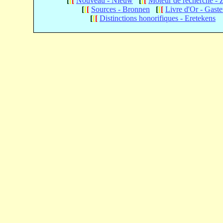
[
[
[
Nouveau - Nieuw
[
[
[
Moteur de recherche -
[
[
[
Sources - Bronnen
[
[
[
Livre d'Or - Gast
[
[
[
Distinctions honorifiques - Eretekens