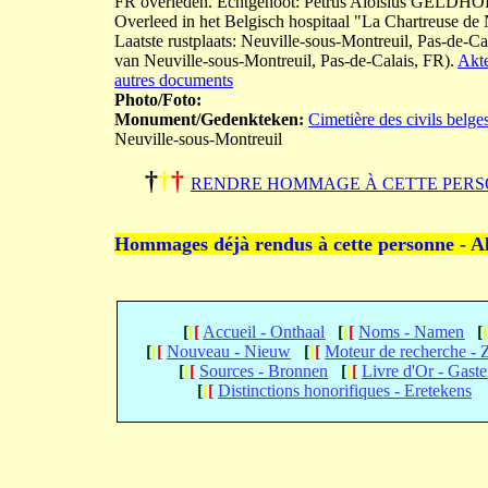
FR overleden. Echtgenoot: Petrus Aloisius GELDHOF
Overleed in het Belgisch hospitaal "La Chartreuse de
Laatste rustplaats: Neuville-sous-Montreuil, Pas-de-C
van Neuville-sous-Montreuil, Pas-de-Calais, FR).
Akte
autres documents
Photo/Foto:
Monument/Gedenkteken:
Cimetière des civils belge
Neuville-sous-Montreuil
†
†
†
RENDRE HOMMAGE À CETTE PERS
Hommages déjà rendus à cette personne - A
[
[
[
Accueil - Onthaal
[
[
[
Noms - Namen
[
[
[
[
Nouveau - Nieuw
[
[
[
Moteur de recherche -
[
[
[
Sources - Bronnen
[
[
[
Livre d'Or - Gast
[
[
[
Distinctions honorifiques - Eretekens