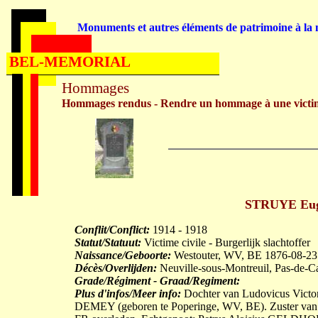
Monuments et autres éléments de patrimoine à la m
BEL-MEMORIAL
Hommages
Hommages rendus - Rendre un hommage à une victi
STRUYE Euge
Conflit/Conflict:
1914 - 1918
Statut/Statuut:
Victime civile - Burgerlijk slachtoffer
Naissance/Geboorte:
Westouter, WV, BE 1876-08-23
Décès/Overlijden:
Neuville-sous-Montreuil, Pas-de-C
Grade/Régiment - Graad/Regiment:
Plus d'infos/Meer info:
Dochter van Ludovicus Victor
DEMEY (geboren te Poperinge, WV, BE). Zuster van P