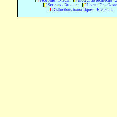
[
[
[
Nouveau - Nieuw
[
[
[
Moteur de recherche -
[
[
[
Sources - Bronnen
[
[
[
Livre d'Or - Gast
[
[
[
Distinctions honorifiques - Eretekens