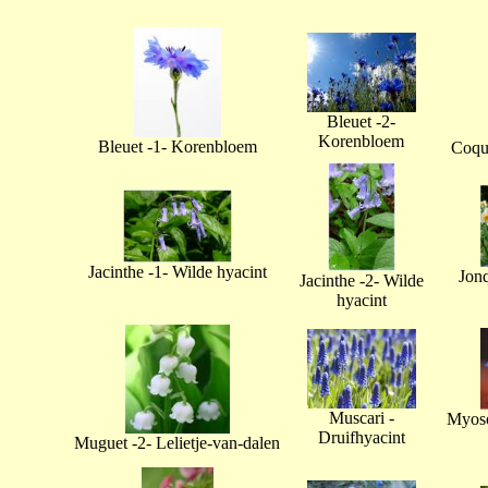
Bleuet -2-
Korenbloem
Bleuet -1- Korenbloem
Coque
Jacinthe -1- Wilde hyacint
Jonq
Jacinthe -2- Wilde
hyacint
Muscari -
Myoso
Druifhyacint
Muguet -2- Lelietje-van-dalen