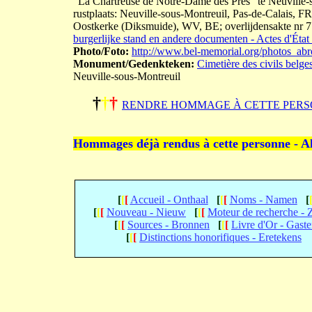
"La Chartreuse de Notre-Dame des Prés" te Neuville-s
rustplaats: Neuville-sous-Montreuil, Pas-de-Calais, F
Oostkerke (Diksmuide), WV, BE; overlijdensakte nr 7
burgerlijke stand en andere documenten - Actes d'État 
Photo/Foto:
http://www.bel-memorial.org/photos_a
Monument/Gedenkteken:
Cimetière des civils belge
Neuville-sous-Montreuil
†
†
†
RENDRE HOMMAGE À CETTE PERS
Hommages déjà rendus à cette personne - A
[
[
[
Accueil - Onthaal
[
[
[
Noms - Namen
[
[
[
[
Nouveau - Nieuw
[
[
[
Moteur de recherche -
[
[
[
Sources - Bronnen
[
[
[
Livre d'Or - Gast
[
[
[
Distinctions honorifiques - Eretekens