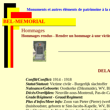
Monuments et autres éléments de patrimoine à la m
BEL-MEMORIAL
Hommages
Hommages rendus - Rendre un hommage à une victi
DELA
Conflit/Conflict:
1914 - 1918
Statut/Statuut:
Victime civile - Burgerlijk slachtoffer
Naissance/Geboorte:
Oostkerke (Diksmuide), WV, B
Décès/Overlijden:
Neuville-sous-Montreuil, Pas-de-C
Grade/Régiment - Graad/Regiment:
Plus d'infos/Meer info:
Zoon van Pieter (Pierre) (w
(huishoudster, geboren te Sint-Jacobs-Kapelle, WV, 