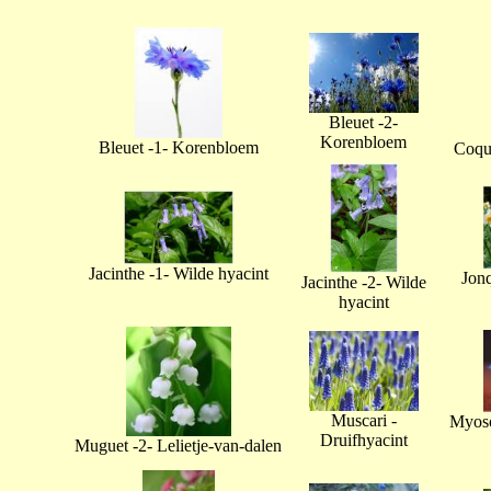
Bleuet -2-
Korenbloem
Bleuet -1- Korenbloem
Coque
Jacinthe -1- Wilde hyacint
Jonq
Jacinthe -2- Wilde
hyacint
Muscari -
Myoso
Druifhyacint
Muguet -2- Lelietje-van-dalen