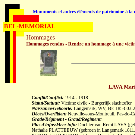
Monuments et autres éléments de patrimoine à la m
BEL-MEMORIAL
Hommages
Hommages rendus - Rendre un hommage à une victi
LAVA Maria
Conflit/Conflict:
1914 - 1918
Statut/Statuut:
Victime civile - Burgerlijk slachtoffer
Naissance/Geboorte:
Langemark, WV, BE 1853-03-
Décès/Overlijden:
Neuville-sous-Montreuil, Pas-de-C
Grade/Régiment - Graad/Regiment:
Plus d'infos/Meer info:
Dochter van Remi LAVA (gebo
Nathalie PLATTEEUW (gebroen in Langemark 1811, o