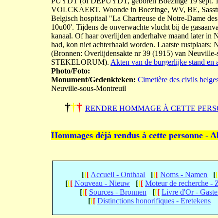
PUYDT (of DEPUYDT, geboren Boezinge 19 sept. 1862
VOLCKAERT. Woonde in Boezinge, WV, BE, Sasstraat,
Belgisch hospitaal "La Chartreuse de Notre-Dame des 
10u00'. Tijdens de onverwachte vlucht bij de gasaanv
kanaal. Of haar overlijden anderhalve maand later in
had, kon niet achterhaald worden. Laatste rustplaats: 
(Bronnen: Overlijdensakte nr 39 (1915) van Neuville
STEKELORUM).
Akten van de burgerlijke stand en 
Photo/Foto:
Monument/Gedenkteken:
Cimetière des civils belge
Neuville-sous-Montreuil
†
†
†
RENDRE HOMMAGE À CETTE PERS
Hommages déjà rendus à cette personne - A
[
[
[
Accueil - Onthaal
[
[
[
Noms - Namen
[
[
[
[
Nouveau - Nieuw
[
[
[
Moteur de recherche -
[
[
[
Sources - Bronnen
[
[
[
Livre d'Or - Gast
[
[
[
Distinctions honorifiques - Eretekens