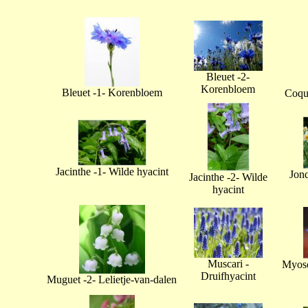
Bleuet -2-
Korenbloem
Bleuet -1- Korenbloem
Coque
Jacinthe -1- Wilde hyacint
Jonq
Jacinthe -2- Wilde
hyacint
Muscari -
Myoso
Druifhyacint
Muguet -2- Lelietje-van-dalen