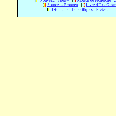
[
[
[
Nouveau - Nieuw
[
[
[
Moteur de recherche -
[
[
[
Sources - Bronnen
[
[
[
Livre d'Or - Gast
[
[
[
Distinctions honorifiques - Eretekens