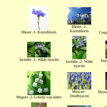
Bleuet -2-
Korenbloem
Bleuet -1- Korenbloem
Coque
Jacinthe -1- Wilde hyacint
Jonq
Jacinthe -2- Wilde
hyacint
Muscari -
Myoso
Druifhyacint
Muguet -2- Lelietje-van-dalen