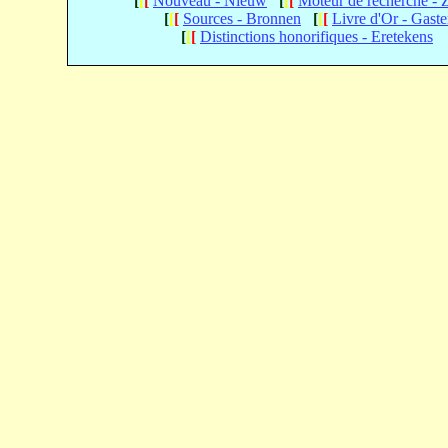
[
[
[
Nouveau - Nieuw
[
[
[
Moteur de recherche -
[
[
[
Sources - Bronnen
[
[
[
Livre d'Or - Gast
[
[
[
Distinctions honorifiques - Eretekens