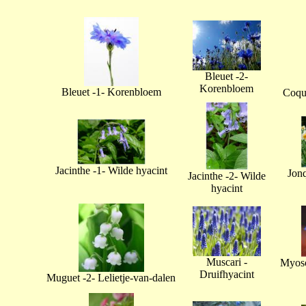
Bleuet -2-
Korenbloem
Bleuet -1- Korenbloem
Coque
Jacinthe -1- Wilde hyacint
Jonq
Jacinthe -2- Wilde
hyacint
Muscari -
Myoso
Druifhyacint
Muguet -2- Lelietje-van-dalen