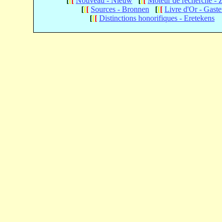
[
[
[
Nouveau - Nieuw
[
[
[
Moteur de recherche -
[
[
[
Sources - Bronnen
[
[
[
Livre d'Or - Gast
[
[
[
Distinctions honorifiques - Eretekens