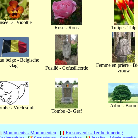
nsée -3- Viooltje
Rose - Roos
Tulipe - Tulp
u belge - Belgische
Femme en prière - B
vlag
Fusillé - Gefusilleerde
vrouw
Arbre - Boom
ombe - Vredesduif
Tombe -2- Graf
[
[
Monuments - Monumenten
[
[
[
En souvenir - Ter herinnering