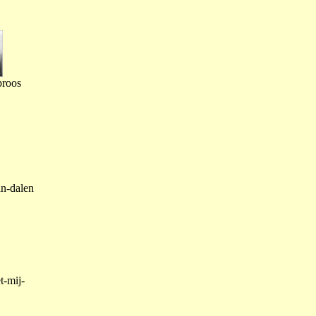
proos
an-dalen
t-mij-