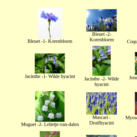
Bleuet -2-
Korenbloem
Bleuet -1- Korenbloem
Coque
Jacinthe -1- Wilde hyacint
Jonq
Jacinthe -2- Wilde
hyacint
Muscari -
Myoso
Druifhyacint
Muguet -2- Lelietje-van-dalen