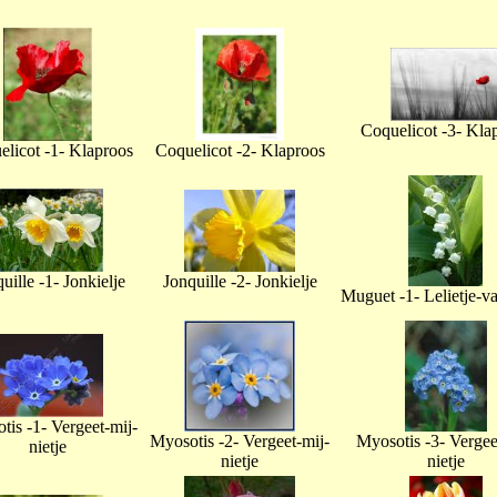
Coquelicot -3- Kla
licot -1- Klaproos
Coquelicot -2- Klaproos
uille -1- Jonkielje
Jonquille -2- Jonkielje
Muguet -1- Lelietje-v
tis -1- Vergeet-mij-
Myosotis -2- Vergeet-mij-
Myosotis -3- Vergee
nietje
nietje
nietje