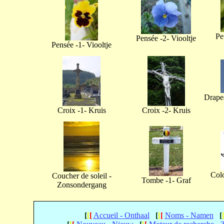
Pe
Pensée -2- Viooltje
Pensée -1- Viooltje
Drapea
Croix -1- Kruis
Croix -2- Kruis
Col
Coucher de soleil -
Tombe -1- Graf
Zonsondergang
[
[
[
Accueil - Onthaal
[
[
[
Noms - Namen
[