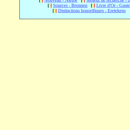
[
[
[
Nouveau - Nieuw
[
[
[
Moteur de recherche -
[
[
[
Sources - Bronnen
[
[
[
Livre d'Or - Gast
[
[
[
Distinctions honorifiques - Eretekens