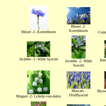
Bleuet -2-
Korenbloem
Bleuet -1- Korenbloem
Coque
Jacinthe -1- Wilde hyacint
Jonq
Jacinthe -2- Wilde
hyacint
Muscari -
Myoso
Druifhyacint
Muguet -2- Lelietje-van-dalen