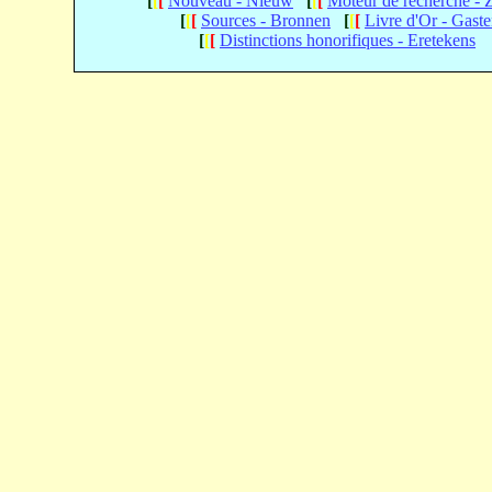
[
[
[
Nouveau - Nieuw
[
[
[
Moteur de recherche -
[
[
[
Sources - Bronnen
[
[
[
Livre d'Or - Gast
[
[
[
Distinctions honorifiques - Eretekens