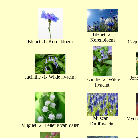
Bleuet -2-
Korenbloem
Bleuet -1- Korenbloem
Coque
Jacinthe -1- Wilde hyacint
Jonq
Jacinthe -2- Wilde
hyacint
Muscari -
Myoso
Druifhyacint
Muguet -2- Lelietje-van-dalen