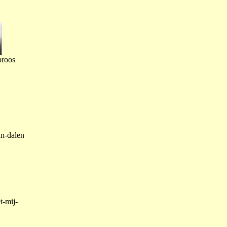
proos
an-dalen
t-mij-