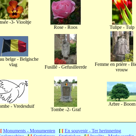
nsée -3- Viooltje
Rose - Roos
Tulipe - Tulp
u belge - Belgische
Femme en prière - B
vlag
Fusillé - Gefusilleerde
vrouw
Arbre - Boom
ombe - Vredesduif
Tombe -2- Graf
[
[
Monuments - Monumenten
[
[
[
En souvenir - Ter herinnering