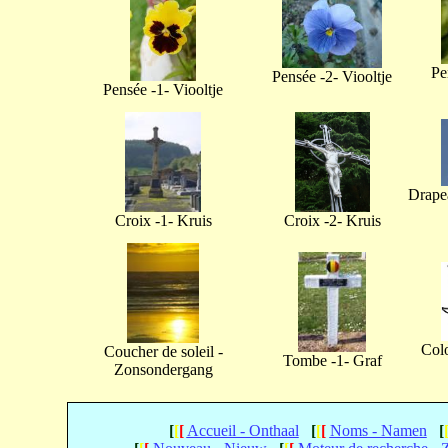
Pe
Pensée -2- Viooltje
Pensée -1- Viooltje
Drapea
Croix -1- Kruis
Croix -2- Kruis
Col
Coucher de soleil -
Tombe -1- Graf
Zonsondergang
[
[
[
Accueil - Onthaal
[
[
[
Noms - Namen
[