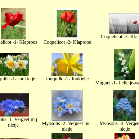
Coquelicot -3- Kla
licot -1- Klaproos
Coquelicot -2- Klaproos
uille -1- Jonkielje
Jonquille -2- Jonkielje
Muguet -1- Lelietje-v
tis -1- Vergeet-mij-
Myosotis -2- Vergeet-mij-
Myosotis -3- Vergee
nietje
nietje
nietje