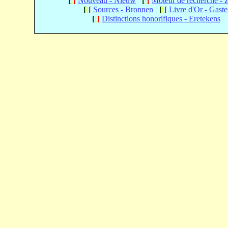
[
[
[
Nouveau - Nieuw
[
[
[
Moteur de recherche -
[
[
[
Sources - Bronnen
[
[
[
Livre d'Or - Gast
[
[
[
Distinctions honorifiques - Eretekens