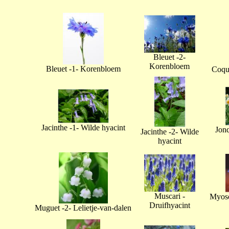
Bleuet -2-
Korenbloem
Bleuet -1- Korenbloem
Coque
Jacinthe -1- Wilde hyacint
Jonq
Jacinthe -2- Wilde
hyacint
Muscari -
Myoso
Druifhyacint
Muguet -2- Lelietje-van-dalen