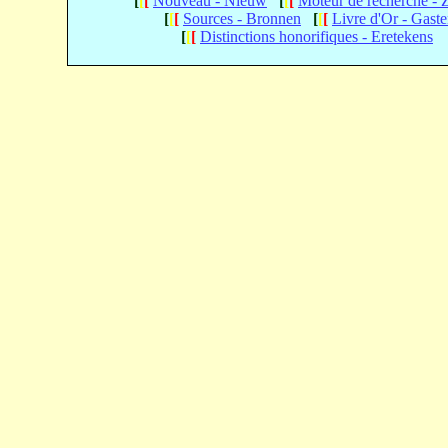
[
[
[
Nouveau - Nieuw
[
[
[
Moteur de recherche -
[
[
[
Sources - Bronnen
[
[
[
Livre d'Or - Gast
[
[
[
Distinctions honorifiques - Eretekens