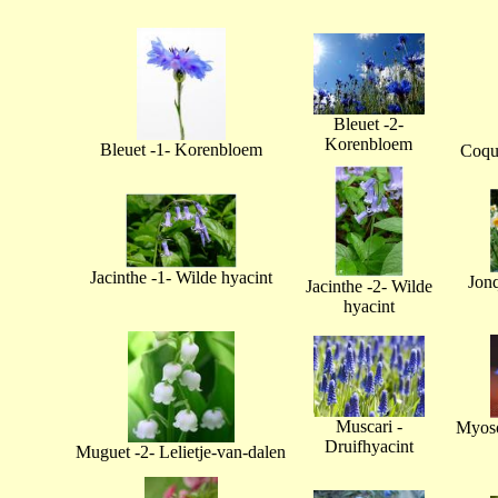
Bleuet -2-
Korenbloem
Bleuet -1- Korenbloem
Coque
Jacinthe -1- Wilde hyacint
Jonq
Jacinthe -2- Wilde
hyacint
Muscari -
Myoso
Druifhyacint
Muguet -2- Lelietje-van-dalen