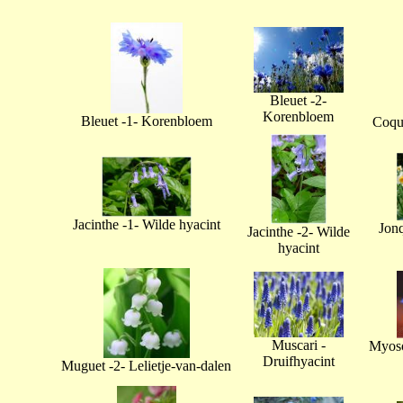
Bleuet -2-
Korenbloem
Bleuet -1- Korenbloem
Coque
Jacinthe -1- Wilde hyacint
Jonq
Jacinthe -2- Wilde
hyacint
Muscari -
Myoso
Druifhyacint
Muguet -2- Lelietje-van-dalen