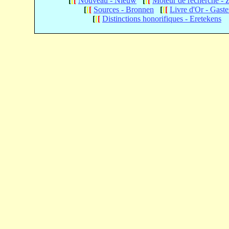
[
[
[
Nouveau - Nieuw
[
[
[
Moteur de recherche -
[
[
[
Sources - Bronnen
[
[
[
Livre d'Or - Gast
[
[
[
Distinctions honorifiques - Eretekens