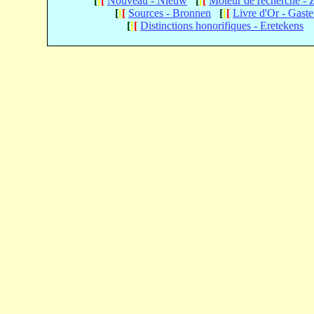
[
[
[
Nouveau - Nieuw
[
[
[
Moteur de recherche -
[
[
[
Sources - Bronnen
[
[
[
Livre d'Or - Gast
[
[
[
Distinctions honorifiques - Eretekens