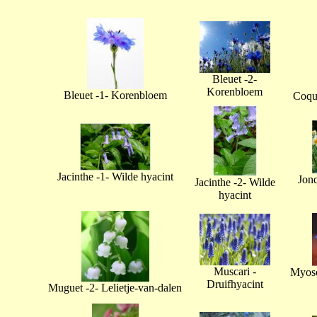
Bleuet -2-
Korenbloem
Bleuet -1- Korenbloem
Coque
Jacinthe -1- Wilde hyacint
Jonq
Jacinthe -2- Wilde
hyacint
Muscari -
Myoso
Druifhyacint
Muguet -2- Lelietje-van-dalen