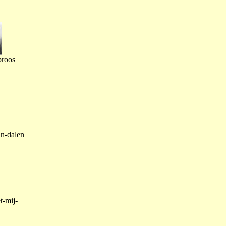
proos
an-dalen
t-mij-