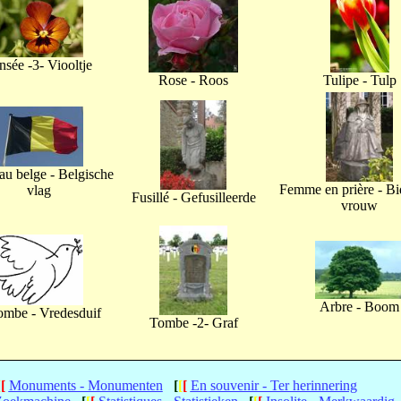
nsée -3- Viooltje
Rose - Roos
Tulipe - Tulp
u belge - Belgische
Femme en prière - B
vlag
Fusillé - Gefusilleerde
vrouw
Arbre - Boom
ombe - Vredesduif
Tombe -2- Graf
[
[
Monuments - Monumenten
[
[
[
En souvenir - Ter herinnering