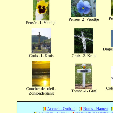
Pe
Pensée -2- Viooltje
Pensée -1- Viooltje
Drapea
Croix -1- Kruis
Croix -2- Kruis
Col
Coucher de soleil -
Tombe -1- Graf
Zonsondergang
[
[
[
Accueil - Onthaal
[
[
[
Noms - Namen
[