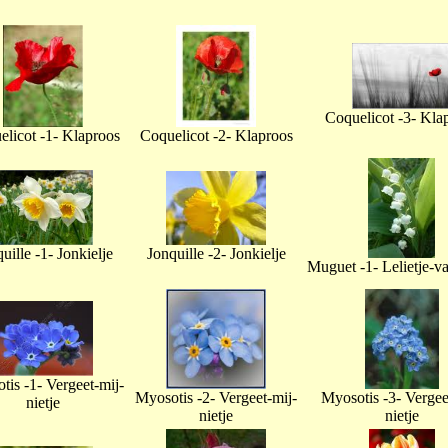
Coquelicot -3- Kla
licot -1- Klaproos
Coquelicot -2- Klaproos
uille -1- Jonkielje
Jonquille -2- Jonkielje
Muguet -1- Lelietje-v
tis -1- Vergeet-mij-
Myosotis -2- Vergeet-mij-
Myosotis -3- Vergee
nietje
nietje
nietje