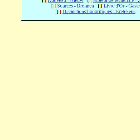
[
[
[
Nouveau - Nieuw
[
[
[
Moteur de recherche -
[
[
[
Sources - Bronnen
[
[
[
Livre d'Or - Gast
[
[
[
Distinctions honorifiques - Eretekens