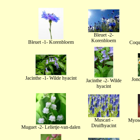
Bleuet -2-
Korenbloem
Bleuet -1- Korenbloem
Coque
Jacinthe -1- Wilde hyacint
Jonq
Jacinthe -2- Wilde
hyacint
Muscari -
Myoso
Druifhyacint
Muguet -2- Lelietje-van-dalen