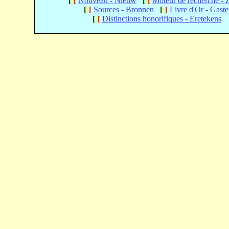
[
[
[
Nouveau - Nieuw
[
[
[
Moteur de recherche -
[
[
[
Sources - Bronnen
[
[
[
Livre d'Or - Gast
[
[
[
Distinctions honorifiques - Eretekens