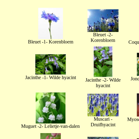
Bleuet -2-
Korenbloem
Bleuet -1- Korenbloem
Coque
Jacinthe -1- Wilde hyacint
Jonq
Jacinthe -2- Wilde
hyacint
Muscari -
Myoso
Druifhyacint
Muguet -2- Lelietje-van-dalen