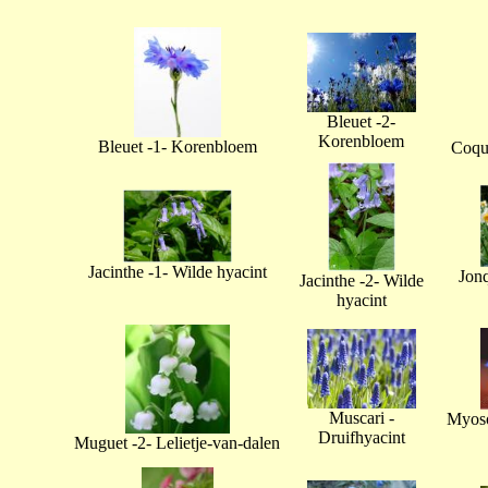
Bleuet -2-
Korenbloem
Bleuet -1- Korenbloem
Coque
Jacinthe -1- Wilde hyacint
Jonq
Jacinthe -2- Wilde
hyacint
Muscari -
Myoso
Druifhyacint
Muguet -2- Lelietje-van-dalen