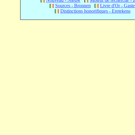
[
[
[
Nouveau - Nieuw
[
[
[
Moteur de recherche -
[
[
[
Sources - Bronnen
[
[
[
Livre d'Or - Gast
[
[
[
Distinctions honorifiques - Eretekens