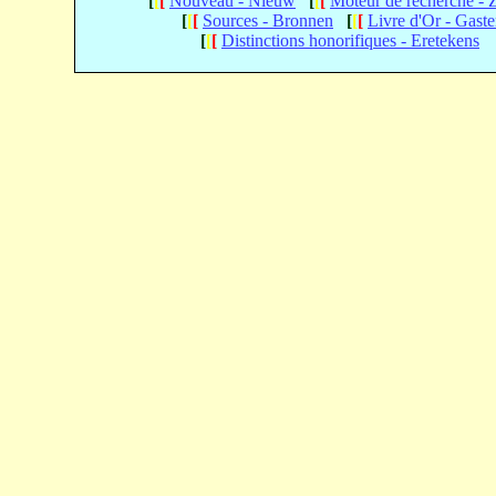
[
[
[
Nouveau - Nieuw
[
[
[
Moteur de recherche -
[
[
[
Sources - Bronnen
[
[
[
Livre d'Or - Gast
[
[
[
Distinctions honorifiques - Eretekens