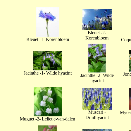
Bleuet -2-
Korenbloem
Bleuet -1- Korenbloem
Coque
Jacinthe -1- Wilde hyacint
Jonq
Jacinthe -2- Wilde
hyacint
Muscari -
Myoso
Druifhyacint
Muguet -2- Lelietje-van-dalen