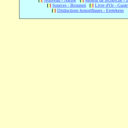
[
[
[
Nouveau - Nieuw
[
[
[
Moteur de recherche -
[
[
[
Sources - Bronnen
[
[
[
Livre d'Or - Gast
[
[
[
Distinctions honorifiques - Eretekens