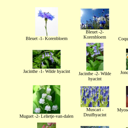
Bleuet -2-
Korenbloem
Bleuet -1- Korenbloem
Coque
Jacinthe -1- Wilde hyacint
Jonq
Jacinthe -2- Wilde
hyacint
Muscari -
Myoso
Druifhyacint
Muguet -2- Lelietje-van-dalen