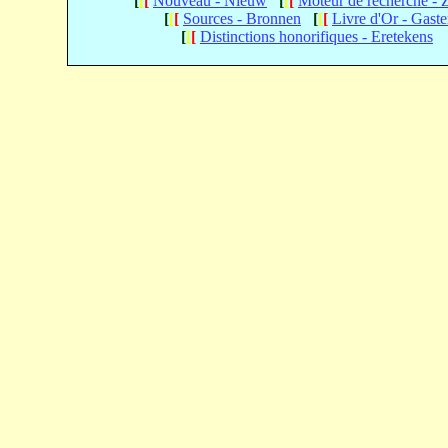
[
[
[
Nouveau - Nieuw
[
[
[
Moteur de recherche -
[
[
[
Sources - Bronnen
[
[
[
Livre d'Or - Gast
[
[
[
Distinctions honorifiques - Eretekens