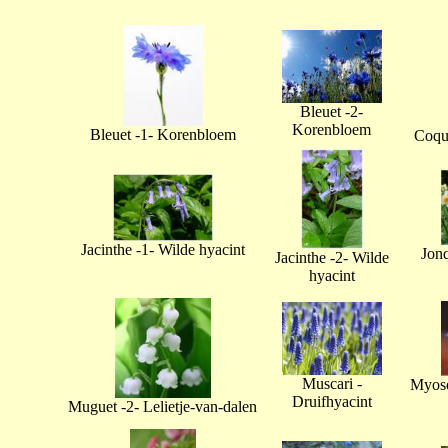
Bleuet -2-
Korenbloem
Bleuet -1- Korenbloem
Coque
Jacinthe -1- Wilde hyacint
Jonq
Jacinthe -2- Wilde
hyacint
Muscari -
Myoso
Druifhyacint
Muguet -2- Lelietje-van-dalen