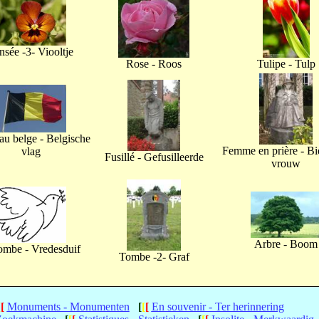
nsée -3- Viooltje
Rose - Roos
Tulipe - Tulp
u belge - Belgische
Femme en prière - B
vlag
Fusillé - Gefusilleerde
vrouw
Arbre - Boom
ombe - Vredesduif
Tombe -2- Graf
[
[
Monuments - Monumenten
[
[
[
En souvenir - Ter herinnering