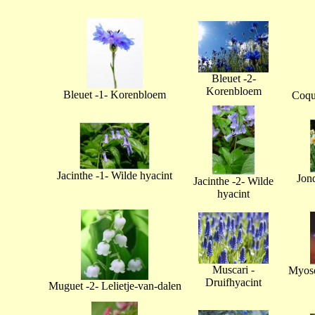
Bleuet -2-
Korenbloem
Bleuet -1- Korenbloem
Coque
Jacinthe -1- Wilde hyacint
Jonq
Jacinthe -2- Wilde
hyacint
Muscari -
Myoso
Druifhyacint
Muguet -2- Lelietje-van-dalen