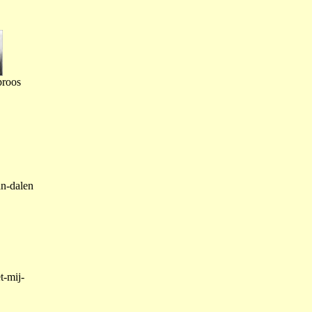
proos
an-dalen
t-mij-