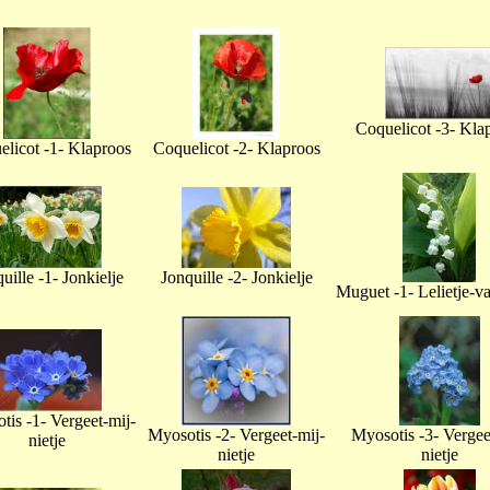
Coquelicot -3- Kla
licot -1- Klaproos
Coquelicot -2- Klaproos
uille -1- Jonkielje
Jonquille -2- Jonkielje
Muguet -1- Lelietje-v
tis -1- Vergeet-mij-
Myosotis -2- Vergeet-mij-
Myosotis -3- Vergee
nietje
nietje
nietje