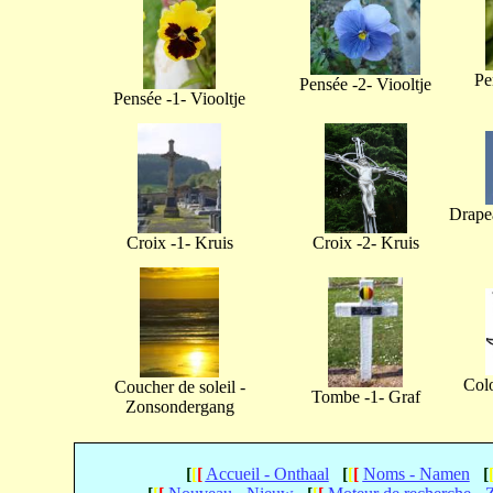
Pe
Pensée -2- Viooltje
Pensée -1- Viooltje
Drapea
Croix -1- Kruis
Croix -2- Kruis
Col
Coucher de soleil -
Tombe -1- Graf
Zonsondergang
[
[
[
Accueil - Onthaal
[
[
[
Noms - Namen
[