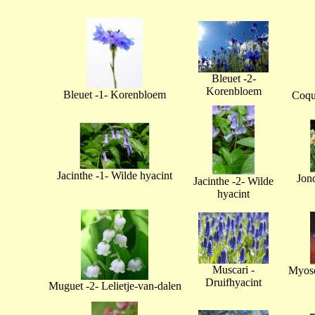
Bleuet -2-
Korenbloem
Bleuet -1- Korenbloem
Coque
Jacinthe -1- Wilde hyacint
Jonq
Jacinthe -2- Wilde
hyacint
Muscari -
Myoso
Druifhyacint
Muguet -2- Lelietje-van-dalen