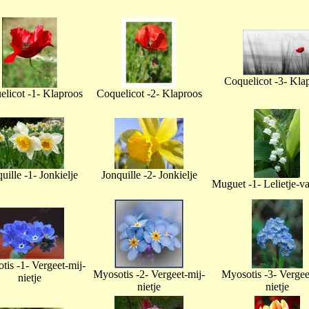
Coquelicot -3- Kla
licot -1- Klaproos
Coquelicot -2- Klaproos
uille -1- Jonkielje
Jonquille -2- Jonkielje
Muguet -1- Lelietje-v
tis -1- Vergeet-mij-
Myosotis -2- Vergeet-mij-
Myosotis -3- Vergee
nietje
nietje
nietje