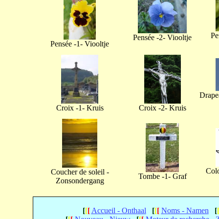
Pe
Pensée -2- Viooltje
Pensée -1- Viooltje
Drapea
Croix -1- Kruis
Croix -2- Kruis
Col
Coucher de soleil -
Tombe -1- Graf
Zonsondergang
[
[
[
Accueil - Onthaal
[
[
[
Noms - Namen
[