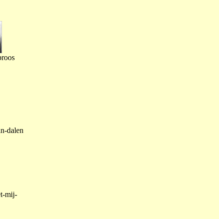
proos
an-dalen
t-mij-