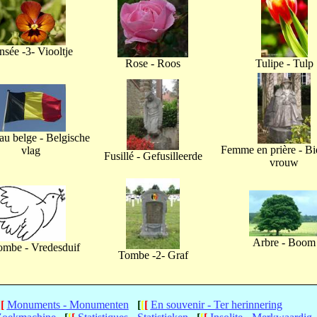
nsée -3- Viooltje
Rose - Roos
Tulipe - Tulp
u belge - Belgische
Femme en prière - B
vlag
Fusillé - Gefusilleerde
vrouw
Arbre - Boom
ombe - Vredesduif
Tombe -2- Graf
[
[
Monuments - Monumenten
[
[
[
En souvenir - Ter herinnering