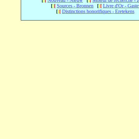
[
[
[
Nouveau - Nieuw
[
[
[
Moteur de recherche -
[
[
[
Sources - Bronnen
[
[
[
Livre d'Or - Gast
[
[
[
Distinctions honorifiques - Eretekens