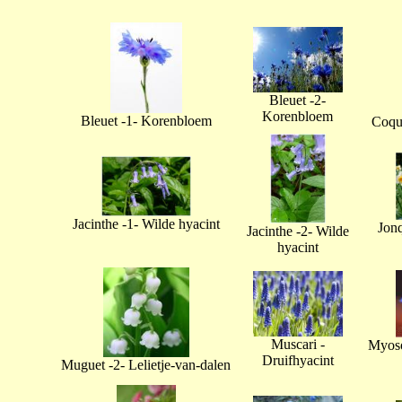
Bleuet -2-
Korenbloem
Bleuet -1- Korenbloem
Coque
Jacinthe -1- Wilde hyacint
Jonq
Jacinthe -2- Wilde
hyacint
Muscari -
Myoso
Druifhyacint
Muguet -2- Lelietje-van-dalen