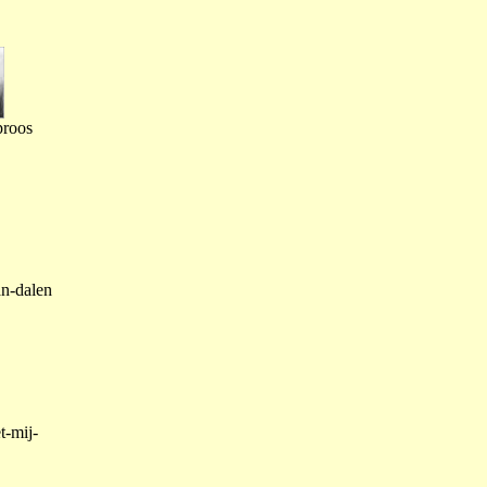
proos
an-dalen
t-mij-