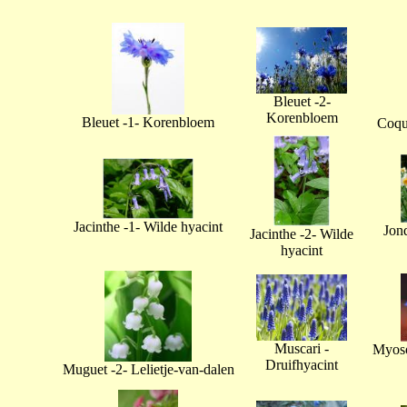
Bleuet -2-
Korenbloem
Bleuet -1- Korenbloem
Coque
Jacinthe -1- Wilde hyacint
Jonq
Jacinthe -2- Wilde
hyacint
Muscari -
Myoso
Druifhyacint
Muguet -2- Lelietje-van-dalen