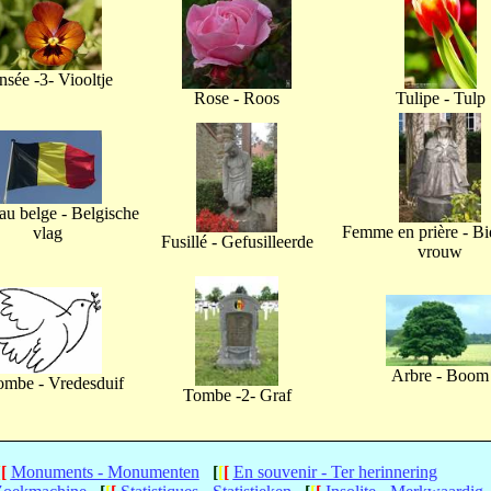
nsée -3- Viooltje
Rose - Roos
Tulipe - Tulp
u belge - Belgische
Femme en prière - B
vlag
Fusillé - Gefusilleerde
vrouw
Arbre - Boom
ombe - Vredesduif
Tombe -2- Graf
[
[
Monuments - Monumenten
[
[
[
En souvenir - Ter herinnering