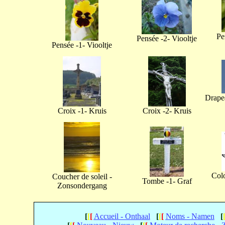
Pe
Pensée -2- Viooltje
Pensée -1- Viooltje
Drapea
Croix -1- Kruis
Croix -2- Kruis
Col
Coucher de soleil -
Tombe -1- Graf
Zonsondergang
[
[
[
Accueil - Onthaal
[
[
[
Noms - Namen
[