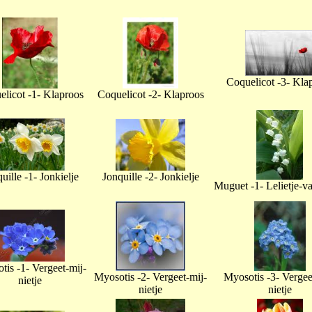
Coquelicot -3- Kla
licot -1- Klaproos
Coquelicot -2- Klaproos
uille -1- Jonkielje
Jonquille -2- Jonkielje
Muguet -1- Lelietje-v
tis -1- Vergeet-mij-
Myosotis -2- Vergeet-mij-
Myosotis -3- Vergee
nietje
nietje
nietje