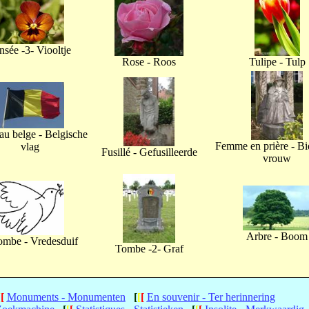
nsée -3- Viooltje
Rose - Roos
Tulipe - Tulp
u belge - Belgische
Femme en prière - B
vlag
Fusillé - Gefusilleerde
vrouw
Arbre - Boom
ombe - Vredesduif
Tombe -2- Graf
[
[
Monuments - Monumenten
[
[
[
En souvenir - Ter herinnering