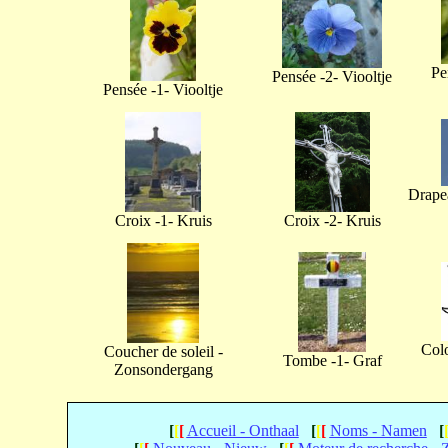
Pe
Pensée -2- Viooltje
Pensée -1- Viooltje
Drapea
Croix -1- Kruis
Croix -2- Kruis
Col
Coucher de soleil -
Tombe -1- Graf
Zonsondergang
[
[
[
Accueil - Onthaal
[
[
[
Noms - Namen
[