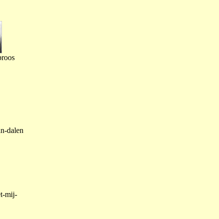
proos
an-dalen
t-mij-