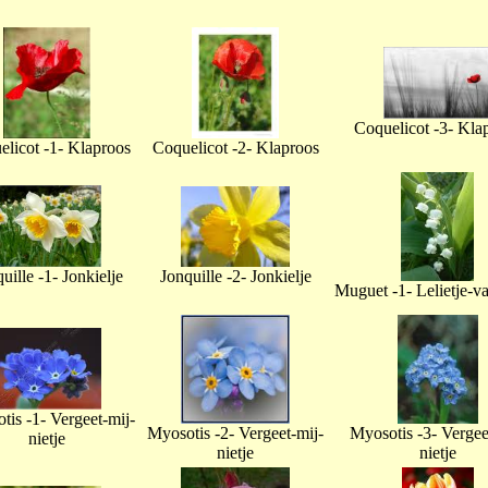
Coquelicot -3- Kla
licot -1- Klaproos
Coquelicot -2- Klaproos
uille -1- Jonkielje
Jonquille -2- Jonkielje
Muguet -1- Lelietje-v
tis -1- Vergeet-mij-
Myosotis -2- Vergeet-mij-
Myosotis -3- Vergee
nietje
nietje
nietje