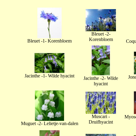
Bleuet -2-
Korenbloem
Bleuet -1- Korenbloem
Coque
Jacinthe -1- Wilde hyacint
Jonq
Jacinthe -2- Wilde
hyacint
Muscari -
Myoso
Druifhyacint
Muguet -2- Lelietje-van-dalen