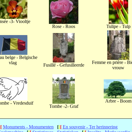
nsée -3- Viooltje
Rose - Roos
Tulipe - Tulp
u belge - Belgische
Femme en prière - B
vlag
Fusillé - Gefusilleerde
vrouw
Arbre - Boom
ombe - Vredesduif
Tombe -2- Graf
[
[
Monuments - Monumenten
[
[
[
En souvenir - Ter herinnering