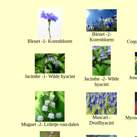
Bleuet -2-
Korenbloem
Bleuet -1- Korenbloem
Coque
Jacinthe -1- Wilde hyacint
Jonq
Jacinthe -2- Wilde
hyacint
Muscari -
Myoso
Druifhyacint
Muguet -2- Lelietje-van-dalen