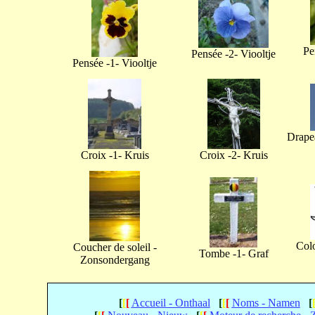
Pe
Pensée -2- Viooltje
Pensée -1- Viooltje
Drapea
Croix -1- Kruis
Croix -2- Kruis
Col
Coucher de soleil -
Tombe -1- Graf
Zonsondergang
[
[
[
Accueil - Onthaal
[
[
[
Noms - Namen
[