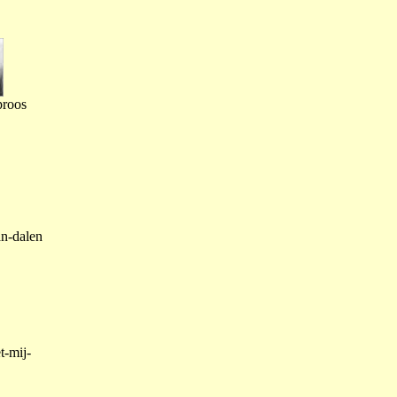
proos
an-dalen
t-mij-