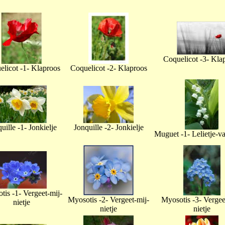
Coquelicot -3- Kla
licot -1- Klaproos
Coquelicot -2- Klaproos
uille -1- Jonkielje
Jonquille -2- Jonkielje
Muguet -1- Lelietje-v
tis -1- Vergeet-mij-
Myosotis -2- Vergeet-mij-
Myosotis -3- Vergee
nietje
nietje
nietje