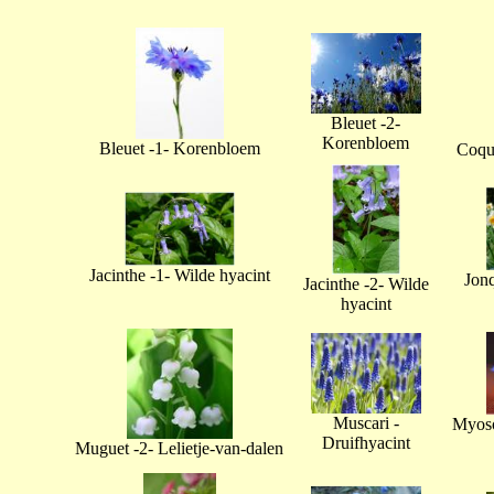
Bleuet -2-
Korenbloem
Bleuet -1- Korenbloem
Coque
Jacinthe -1- Wilde hyacint
Jonq
Jacinthe -2- Wilde
hyacint
Muscari -
Myoso
Druifhyacint
Muguet -2- Lelietje-van-dalen