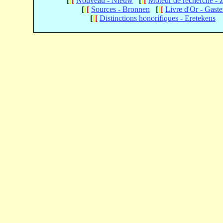
[
[
[
Nouveau - Nieuw
[
[
[
Moteur de recherche -
[
[
[
Sources - Bronnen
[
[
[
Livre d'Or - Gast
[
[
[
Distinctions honorifiques - Eretekens