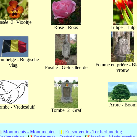
nsée -3- Viooltje
Rose - Roos
Tulipe - Tulp
u belge - Belgische
Femme en prière - B
vlag
Fusillé - Gefusilleerde
vrouw
Arbre - Boom
ombe - Vredesduif
Tombe -2- Graf
[
[
Monuments - Monumenten
[
[
[
En souvenir - Ter herinnering