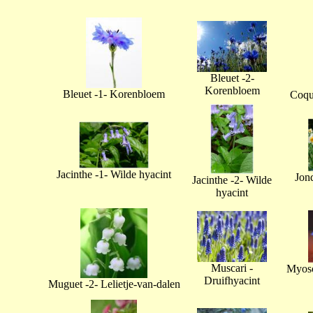
Bleuet -2-
Korenbloem
Bleuet -1- Korenbloem
Coque
Jacinthe -1- Wilde hyacint
Jonq
Jacinthe -2- Wilde
hyacint
Muscari -
Myoso
Druifhyacint
Muguet -2- Lelietje-van-dalen