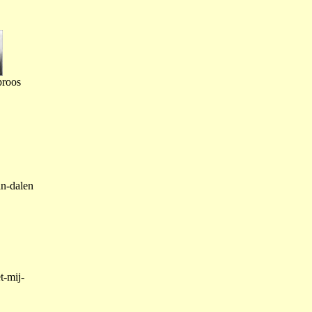
proos
an-dalen
t-mij-