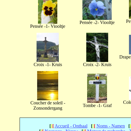
Pe
Pensée -2- Viooltje
Pensée -1- Viooltje
Drapea
Croix -1- Kruis
Croix -2- Kruis
Col
Coucher de soleil -
Tombe -1- Graf
Zonsondergang
[
[
[
Accueil - Onthaal
[
[
[
Noms - Namen
[