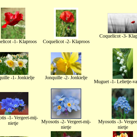
Coquelicot -3- Kla
licot -1- Klaproos
Coquelicot -2- Klaproos
uille -1- Jonkielje
Jonquille -2- Jonkielje
Muguet -1- Lelietje-v
tis -1- Vergeet-mij-
Myosotis -2- Vergeet-mij-
Myosotis -3- Vergee
nietje
nietje
nietje