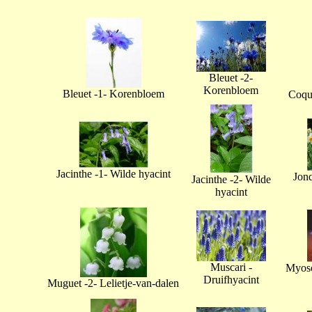
Bleuet -2-
Korenbloem
Bleuet -1- Korenbloem
Coque
Jacinthe -1- Wilde hyacint
Jonq
Jacinthe -2- Wilde
hyacint
Muscari -
Myoso
Druifhyacint
Muguet -2- Lelietje-van-dalen