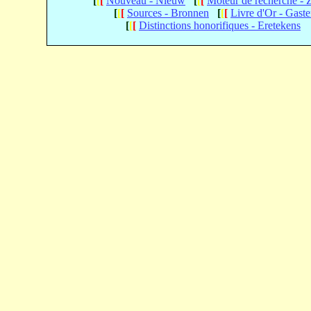
[
[
[
Nouveau - Nieuw
[
[
[
Moteur de recherche -
[
[
[
Sources - Bronnen
[
[
[
Livre d'Or - Gast
[
[
[
Distinctions honorifiques - Eretekens