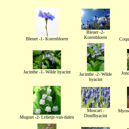
Bleuet -2-
Korenbloem
Bleuet -1- Korenbloem
Coque
Jacinthe -1- Wilde hyacint
Jonq
Jacinthe -2- Wilde
hyacint
Muscari -
Myoso
Druifhyacint
Muguet -2- Lelietje-van-dalen