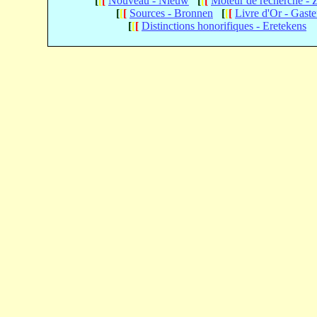
[
[
[
Nouveau - Nieuw
[
[
[
Moteur de recherche -
[
[
[
Sources - Bronnen
[
[
[
Livre d'Or - Gast
[
[
[
Distinctions honorifiques - Eretekens