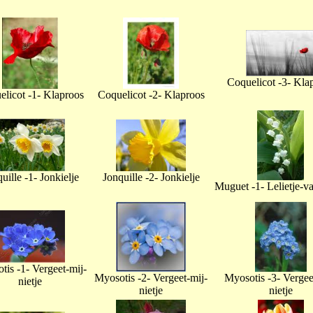
Coquelicot -3- Kla
licot -1- Klaproos
Coquelicot -2- Klaproos
uille -1- Jonkielje
Jonquille -2- Jonkielje
Muguet -1- Lelietje-v
tis -1- Vergeet-mij-
Myosotis -2- Vergeet-mij-
Myosotis -3- Vergee
nietje
nietje
nietje