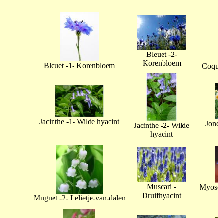
Bleuet -2-
Korenbloem
Bleuet -1- Korenbloem
Coque
Jacinthe -1- Wilde hyacint
Jonq
Jacinthe -2- Wilde
hyacint
Muscari -
Myoso
Druifhyacint
Muguet -2- Lelietje-van-dalen