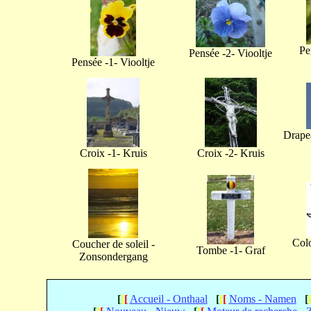
Pe
Pensée -2- Viooltje
Pensée -1- Viooltje
Drapea
Croix -1- Kruis
Croix -2- Kruis
Col
Coucher de soleil -
Tombe -1- Graf
Zonsondergang
[
[
[
Accueil - Onthaal
[
[
[
Noms - Namen
[