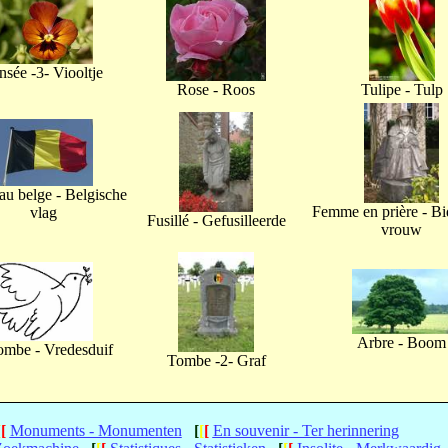
nsée -3- Viooltje
Rose - Roos
Tulipe - Tulp
u belge - Belgische
Femme en prière - B
vlag
Fusillé - Gefusilleerde
vrouw
Arbre - Boom
ombe - Vredesduif
Tombe -2- Graf
[
[
Monuments - Monumenten
[
[
[
En souvenir - Ter herinnering