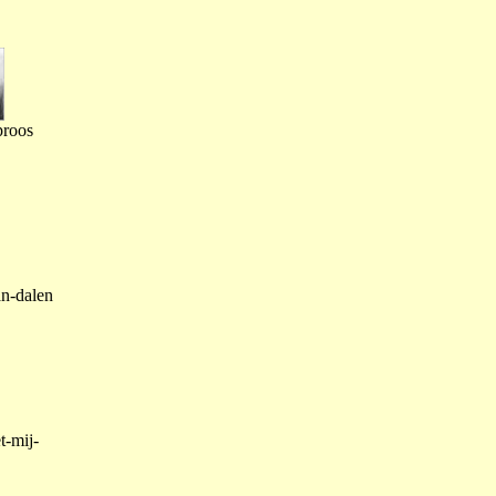
proos
an-dalen
t-mij-