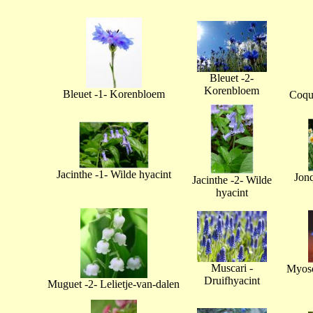
Bleuet -2-
Korenbloem
Bleuet -1- Korenbloem
Coque
Jacinthe -1- Wilde hyacint
Jonq
Jacinthe -2- Wilde
hyacint
Muscari -
Myoso
Druifhyacint
Muguet -2- Lelietje-van-dalen