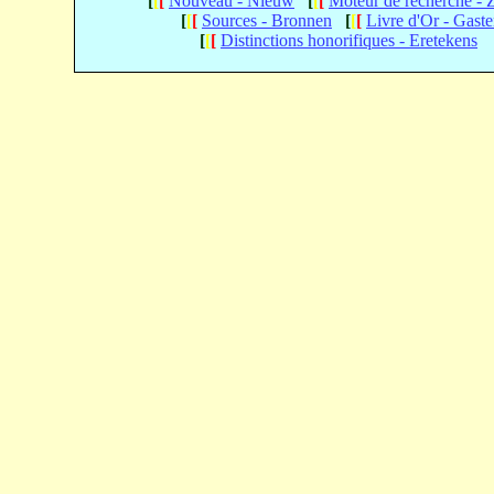
[
[
[
Nouveau - Nieuw
[
[
[
Moteur de recherche -
[
[
[
Sources - Bronnen
[
[
[
Livre d'Or - Gast
[
[
[
Distinctions honorifiques - Eretekens