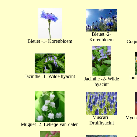
Bleuet -2-
Korenbloem
Bleuet -1- Korenbloem
Coque
Jacinthe -1- Wilde hyacint
Jonq
Jacinthe -2- Wilde
hyacint
Muscari -
Myoso
Druifhyacint
Muguet -2- Lelietje-van-dalen