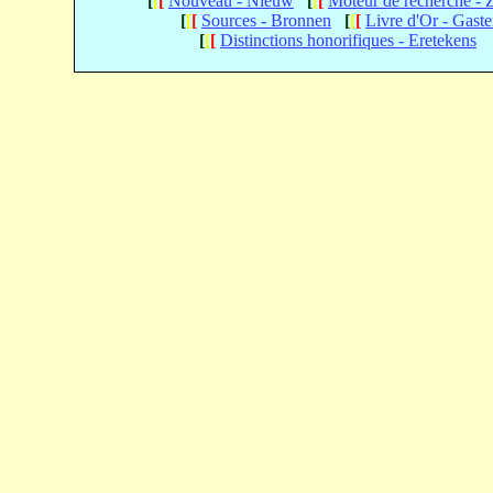
[
[
[
Nouveau - Nieuw
[
[
[
Moteur de recherche -
[
[
[
Sources - Bronnen
[
[
[
Livre d'Or - Gast
[
[
[
Distinctions honorifiques - Eretekens