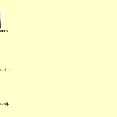
proos
an-dalen
t-mij-