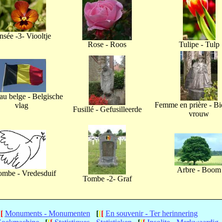
nsée -3- Viooltje
Rose - Roos
Tulipe - Tulp
u belge - Belgische
Femme en prière - B
vlag
Fusillé - Gefusilleerde
vrouw
Arbre - Boom
ombe - Vredesduif
Tombe -2- Graf
[
[
Monuments - Monumenten
[
[
[
En souvenir - Ter herinnering