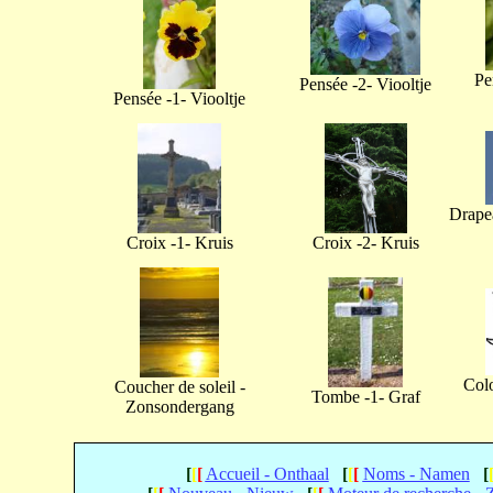
Pe
Pensée -2- Viooltje
Pensée -1- Viooltje
Drapea
Croix -1- Kruis
Croix -2- Kruis
Col
Coucher de soleil -
Tombe -1- Graf
Zonsondergang
[
[
[
Accueil - Onthaal
[
[
[
Noms - Namen
[