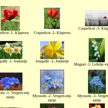
Coquelicot -3- Kla
licot -1- Klaproos
Coquelicot -2- Klaproos
uille -1- Jonkielje
Jonquille -2- Jonkielje
Muguet -1- Lelietje-v
tis -1- Vergeet-mij-
Myosotis -2- Vergeet-mij-
Myosotis -3- Vergee
nietje
nietje
nietje