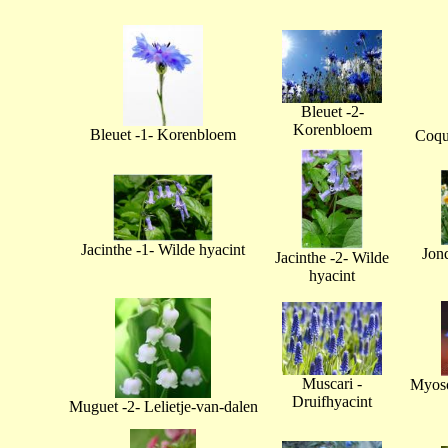
Bleuet -2-
Korenbloem
Bleuet -1- Korenbloem
Coque
Jacinthe -1- Wilde hyacint
Jonq
Jacinthe -2- Wilde
hyacint
Muscari -
Myoso
Druifhyacint
Muguet -2- Lelietje-van-dalen