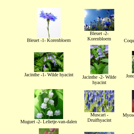
Bleuet -2-
Korenbloem
Bleuet -1- Korenbloem
Coque
Jacinthe -1- Wilde hyacint
Jonq
Jacinthe -2- Wilde
hyacint
Muscari -
Myoso
Druifhyacint
Muguet -2- Lelietje-van-dalen