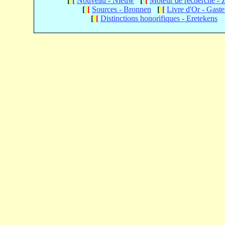
[
[
[
Nouveau - Nieuw
[
[
[
Moteur de recherche -
[
[
[
Sources - Bronnen
[
[
[
Livre d'Or - Gast
[
[
[
Distinctions honorifiques - Eretekens