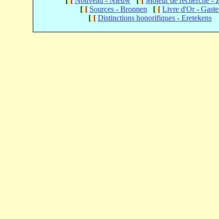
[
[
[
Nouveau - Nieuw
[
[
[
Moteur de recherche -
[
[
[
Sources - Bronnen
[
[
[
Livre d'Or - Gast
[
[
[
Distinctions honorifiques - Eretekens