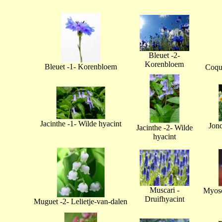
Bleuet -2-
Korenbloem
Bleuet -1- Korenbloem
Coque
Jacinthe -1- Wilde hyacint
Jonq
Jacinthe -2- Wilde
hyacint
Muscari -
Myoso
Druifhyacint
Muguet -2- Lelietje-van-dalen