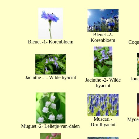
Bleuet -2-
Korenbloem
Bleuet -1- Korenbloem
Coque
Jacinthe -1- Wilde hyacint
Jonq
Jacinthe -2- Wilde
hyacint
Muscari -
Myoso
Druifhyacint
Muguet -2- Lelietje-van-dalen