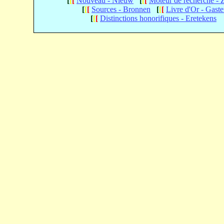
[
[
[
Nouveau - Nieuw
[
[
[
Moteur de recherche -
[
[
[
Sources - Bronnen
[
[
[
Livre d'Or - Gast
[
[
[
Distinctions honorifiques - Eretekens