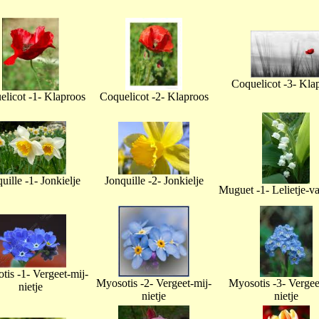
Coquelicot -3- Kla
licot -1- Klaproos
Coquelicot -2- Klaproos
uille -1- Jonkielje
Jonquille -2- Jonkielje
Muguet -1- Lelietje-v
tis -1- Vergeet-mij-
Myosotis -2- Vergeet-mij-
Myosotis -3- Vergee
nietje
nietje
nietje