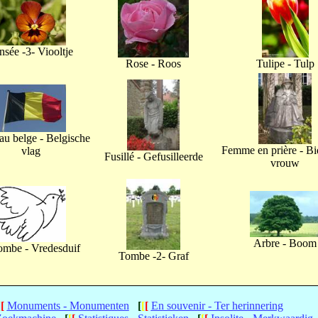
nsée -3- Viooltje
Rose - Roos
Tulipe - Tulp
u belge - Belgische
Femme en prière - B
vlag
Fusillé - Gefusilleerde
vrouw
Arbre - Boom
ombe - Vredesduif
Tombe -2- Graf
[
[
Monuments - Monumenten
[
[
[
En souvenir - Ter herinnering