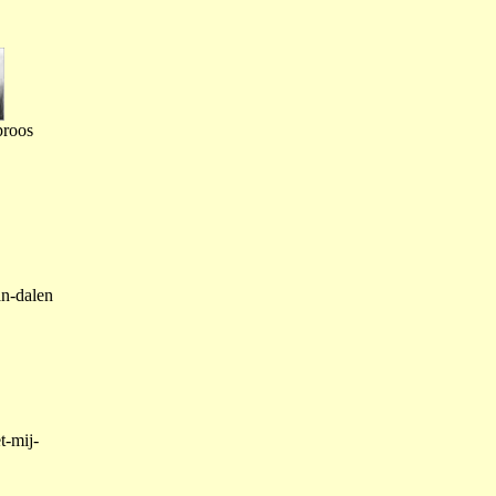
proos
an-dalen
t-mij-