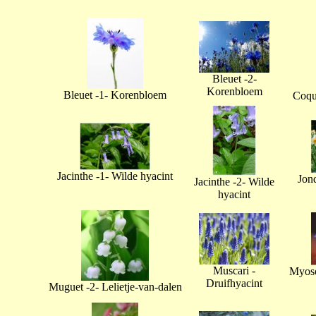
Bleuet -2-
Korenbloem
Bleuet -1- Korenbloem
Coque
Jacinthe -1- Wilde hyacint
Jonq
Jacinthe -2- Wilde
hyacint
Muscari -
Myoso
Druifhyacint
Muguet -2- Lelietje-van-dalen