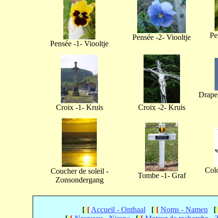
Pe
Pensée -2- Viooltje
Pensée -1- Viooltje
Drapea
Croix -1- Kruis
Croix -2- Kruis
Col
Coucher de soleil -
Tombe -1- Graf
Zonsondergang
[
[
[
Accueil - Onthaal
[
[
[
Noms - Namen
[