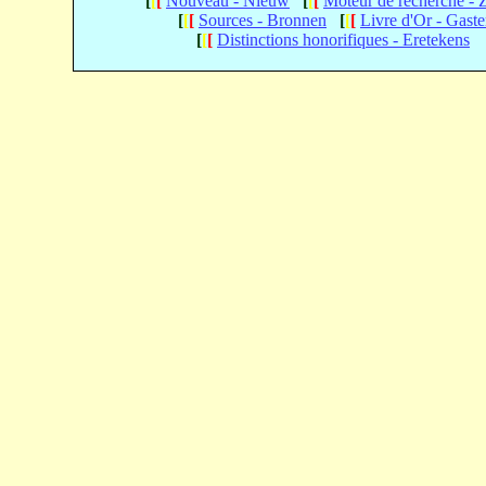
[
[
[
Nouveau - Nieuw
[
[
[
Moteur de recherche -
[
[
[
Sources - Bronnen
[
[
[
Livre d'Or - Gast
[
[
[
Distinctions honorifiques - Eretekens