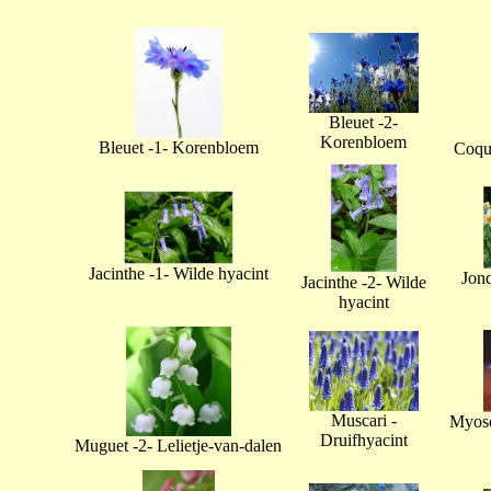
Bleuet -2-
Korenbloem
Bleuet -1- Korenbloem
Coque
Jacinthe -1- Wilde hyacint
Jonq
Jacinthe -2- Wilde
hyacint
Muscari -
Myoso
Druifhyacint
Muguet -2- Lelietje-van-dalen