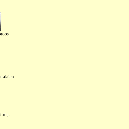
proos
an-dalen
t-mij-