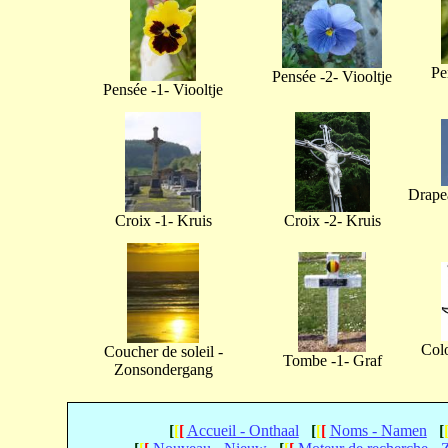
Pe
Pensée -2- Viooltje
Pensée -1- Viooltje
Drapea
Croix -1- Kruis
Croix -2- Kruis
Col
Coucher de soleil -
Tombe -1- Graf
Zonsondergang
[
[
[
Accueil - Onthaal
[
[
[
Noms - Namen
[