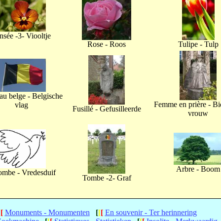
nsée -3- Viooltje
Rose - Roos
Tulipe - Tulp
u belge - Belgische
Femme en prière - B
vlag
Fusillé - Gefusilleerde
vrouw
Arbre - Boom
ombe - Vredesduif
Tombe -2- Graf
[
[
Monuments - Monumenten
[
[
[
En souvenir - Ter herinnering