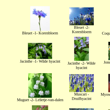
Bleuet -2-
Korenbloem
Bleuet -1- Korenbloem
Coque
Jacinthe -1- Wilde hyacint
Jonq
Jacinthe -2- Wilde
hyacint
Muscari -
Myoso
Druifhyacint
Muguet -2- Lelietje-van-dalen