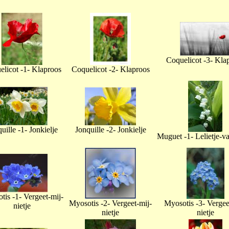
Coquelicot -3- Kla
licot -1- Klaproos
Coquelicot -2- Klaproos
uille -1- Jonkielje
Jonquille -2- Jonkielje
Muguet -1- Lelietje-v
tis -1- Vergeet-mij-
Myosotis -2- Vergeet-mij-
Myosotis -3- Vergee
nietje
nietje
nietje