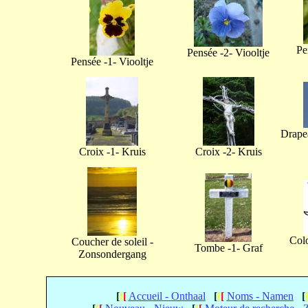
Pe
Pensée -2- Viooltje
Pensée -1- Viooltje
Drapea
Croix -1- Kruis
Croix -2- Kruis
Col
Coucher de soleil -
Tombe -1- Graf
Zonsondergang
[
[
[
Accueil - Onthaal
[
[
[
Noms - Namen
[