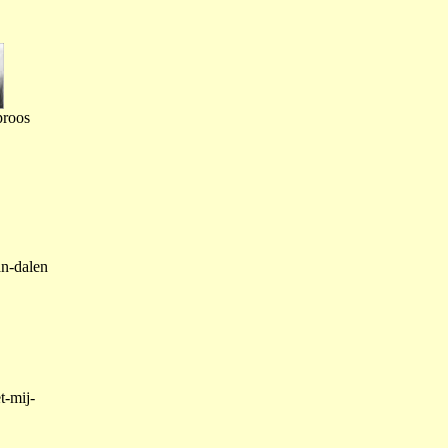
proos
an-dalen
t-mij-