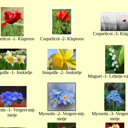
Coquelicot -3- Kla
licot -1- Klaproos
Coquelicot -2- Klaproos
uille -1- Jonkielje
Jonquille -2- Jonkielje
Muguet -1- Lelietje-v
tis -1- Vergeet-mij-
Myosotis -2- Vergeet-mij-
Myosotis -3- Vergee
nietje
nietje
nietje