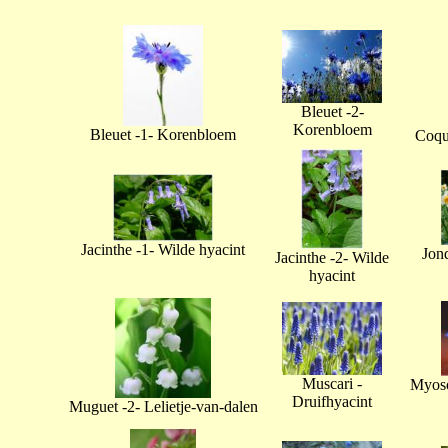
Bleuet -2-
Korenbloem
Bleuet -1- Korenbloem
Coque
Jacinthe -1- Wilde hyacint
Jonq
Jacinthe -2- Wilde
hyacint
Muscari -
Myoso
Druifhyacint
Muguet -2- Lelietje-van-dalen