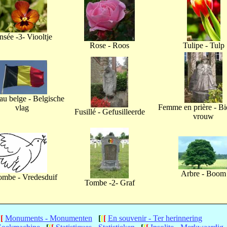
nsée -3- Viooltje
Rose - Roos
Tulipe - Tulp
u belge - Belgische
Femme en prière - B
vlag
Fusillé - Gefusilleerde
vrouw
Arbre - Boom
ombe - Vredesduif
Tombe -2- Graf
[
[
Monuments - Monumenten
[
[
[
En souvenir - Ter herinnering