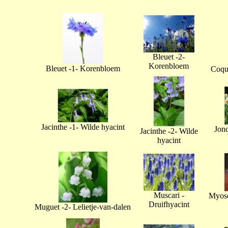
Bleuet -2-
Korenbloem
Bleuet -1- Korenbloem
Coque
Jacinthe -1- Wilde hyacint
Jonq
Jacinthe -2- Wilde
hyacint
Muscari -
Myoso
Druifhyacint
Muguet -2- Lelietje-van-dalen