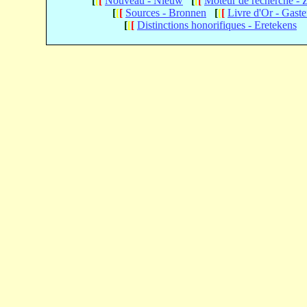
[
[
[
Nouveau - Nieuw
[
[
[
Moteur de recherche -
[
[
[
Sources - Bronnen
[
[
[
Livre d'Or - Gast
[
[
[
Distinctions honorifiques - Eretekens