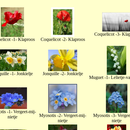
Coquelicot -3- Kla
licot -1- Klaproos
Coquelicot -2- Klaproos
uille -1- Jonkielje
Jonquille -2- Jonkielje
Muguet -1- Lelietje-v
tis -1- Vergeet-mij-
Myosotis -2- Vergeet-mij-
Myosotis -3- Vergee
nietje
nietje
nietje