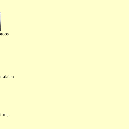
proos
an-dalen
t-mij-