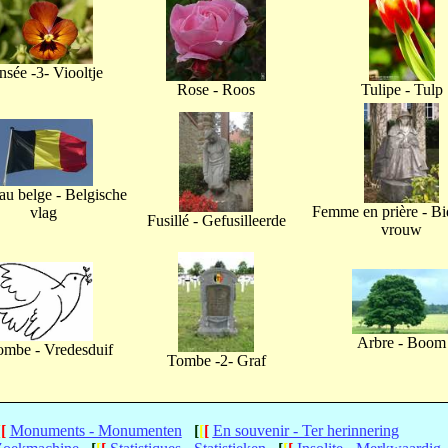
nsée -3- Viooltje
Rose - Roos
Tulipe - Tulp
u belge - Belgische
Femme en prière - B
vlag
Fusillé - Gefusilleerde
vrouw
Arbre - Boom
ombe - Vredesduif
Tombe -2- Graf
[
[
Monuments - Monumenten
[
[
[
En souvenir - Ter herinnering