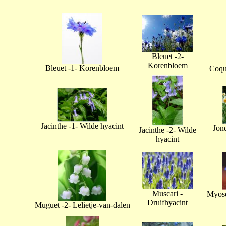
Bleuet -2-
Korenbloem
Bleuet -1- Korenbloem
Coque
Jacinthe -1- Wilde hyacint
Jonq
Jacinthe -2- Wilde
hyacint
Muscari -
Myoso
Druifhyacint
Muguet -2- Lelietje-van-dalen