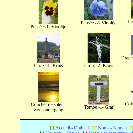
Pe
Pensée -2- Viooltje
Pensée -1- Viooltje
Drapea
Croix -1- Kruis
Croix -2- Kruis
Col
Coucher de soleil -
Tombe -1- Graf
Zonsondergang
[
[
[
Accueil - Onthaal
[
[
[
Noms - Namen
[