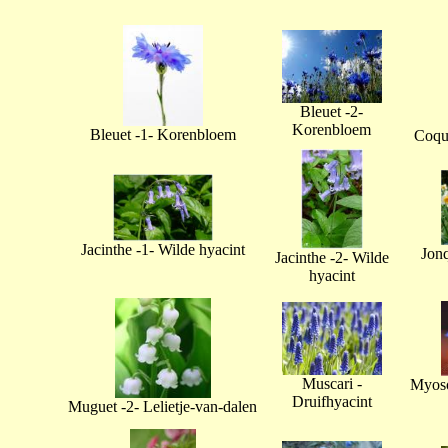
Bleuet -2-
Korenbloem
Bleuet -1- Korenbloem
Coque
Jacinthe -1- Wilde hyacint
Jonq
Jacinthe -2- Wilde
hyacint
Muscari -
Myoso
Druifhyacint
Muguet -2- Lelietje-van-dalen