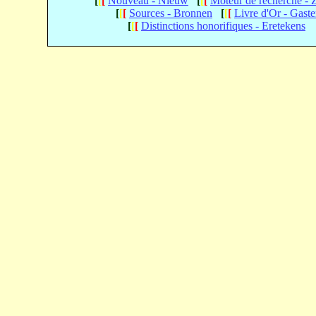
[
[
[
Nouveau - Nieuw
[
[
[
Moteur de recherche -
[
[
[
Sources - Bronnen
[
[
[
Livre d'Or - Gast
[
[
[
Distinctions honorifiques - Eretekens