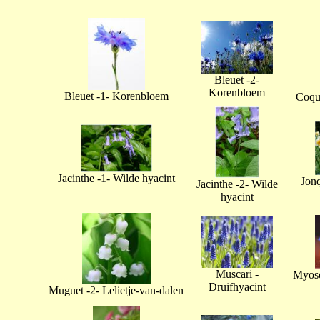
Bleuet -2-
Korenbloem
Bleuet -1- Korenbloem
Coque
Jacinthe -1- Wilde hyacint
Jonq
Jacinthe -2- Wilde
hyacint
Muscari -
Myoso
Druifhyacint
Muguet -2- Lelietje-van-dalen