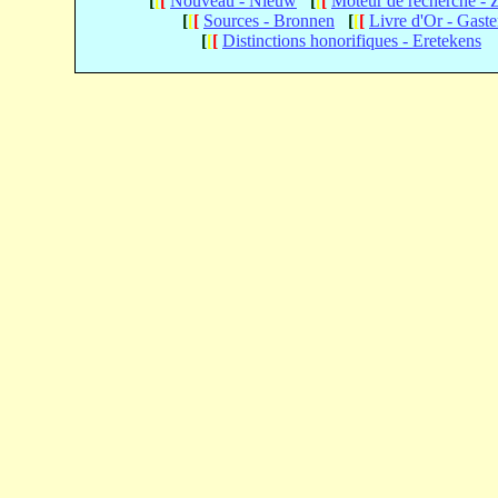
[
[
[
Nouveau - Nieuw
[
[
[
Moteur de recherche -
[
[
[
Sources - Bronnen
[
[
[
Livre d'Or - Gast
[
[
[
Distinctions honorifiques - Eretekens